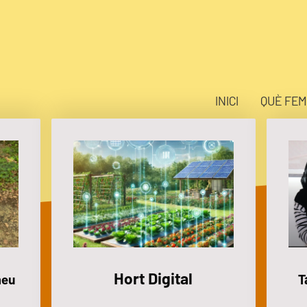
INICI
QUÈ FEM
Hort Digital
T
meu