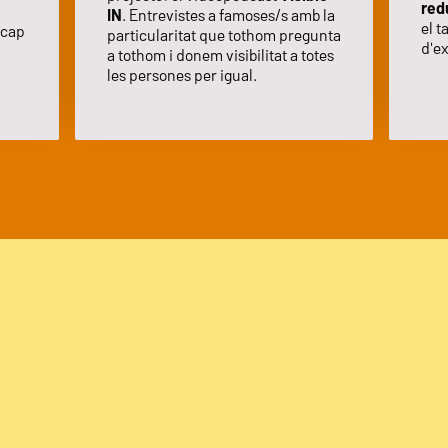
redu
IN
. Entrevistes a famoses/s amb la
el t
 cap
particularitat que tothom pregunta
d'ex
a tothom i donem visibilitat a totes
les persones per igual.