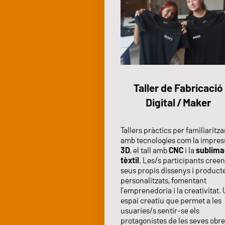
Taller de Fabricaci
Digital / Maker
Tallers pràctics per familiaritz
amb tecnologies com la impres
3D
, el tall amb
CNC
i la
sublima
tèxtil
. Les/s participants creen
seus propis dissenys i product
personalitzats, fomentant
l’emprenedoria i la creativitat.
espai creatiu que permet a les
usuaries/s sentir-se els
protagonistes de les seves obres