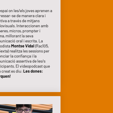
espai on les/els joves aprenen a
ressar-se de manera clara i
tiva a través de mitjans
iovisuals. Interaccionen amb
eres, micros, prompter i
a, millorant la seva
nicació oral i escrita. La
iodista
Montse Vidal
(Rac105,
exta) realitza les sessions per
nciar la confiança i la
unicació assertiva de les/s
ticipants. El videopodcast que
 creat es diu:
Les dones:
quen!