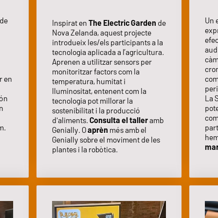
Un 
 de
Inspirat en
The Electric Garden
de
exp
Nova Zelanda, aquest projecte
efec
introdueix les/els participants a la
aud
tecnologia aplicada a l’agricultura.
càm
Aprenen a utilitzar sensors per
crom
monitoritzar factors com la
comu
r en
temperatura, humitat i
per
lluminositat, entenent com la
La S
Són
tecnologia pot millorar la
pote
en
sostenibilitat i la producció
com
d'aliments.
Consulta el taller
amb
par
m.
Genially. O
aprèn
més amb el
hem
Genially sobre el moviment de les
mar
plantes i la robòtica.