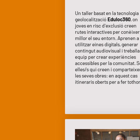
Un taller basat en la tecnologia
geolocalització
Eduloc360
, on
joves en risc d'exclusió creen
rutes interactives per conèixer
millor el seu entorn. Aprenen a
utilitzar eines digitals, generar
contingut audiovisual i treballa
equip per crear experiències
accessibles per la comunitat. 
elles/s qui creen i comparteix
les seves obres: en aquest cas
itineraris oberts per a fer totho