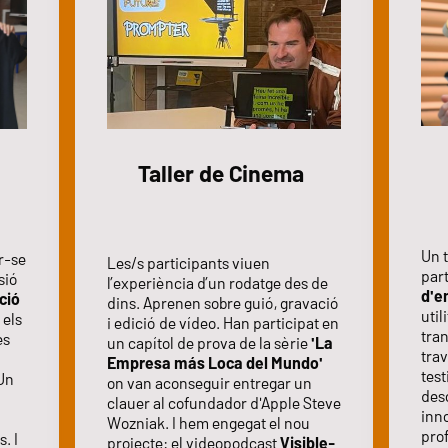
Taller de Cinema
ó
Un t
ar-se
Les/s participants viuen
par
sió
l’experiència d’un rodatge des de
d'e
ció
dins. Aprenen sobre guió, gravació
util
 els
i edició de vídeo. Han participat en
tran
es
un capítol de prova de la sèrie
'La
trav
Empresa más Loca del Mundo'
test
 Un
on van aconseguir entregar un
des
clauer al cofundador d'Apple Steve
inno
Wozniak. I hem engegat el nou
prof
. I
projecte: el videopodcast
Visible-